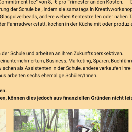
r „Commitment fee“ von 8,- € pro Trimester an den Kosten. 
erung der Schule bei, indem sie samstags in Kreativworkshop
s Glaspulverbeads, andere weben Kentestreifen oder nähen 
der Fahrradwerkstatt, kochen in der Küche mit oder produzi
in der Schule und arbeiten an ihren Zukunftsperskektiven.
inunternehmertum, Business, Marketing, Sparen, Buchführ
wischen als Assistenten in der Schule, andere verkaufen ihre
us arbeiten sechs ehemalige Schüler/Innen.
en.
, können dies jedoch aus finanziellen Gründen nicht lei