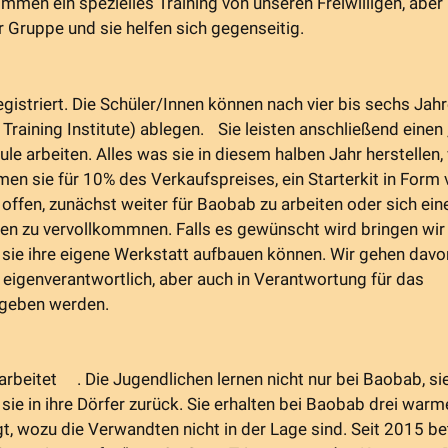
men ein spezielles Training von unseren Freiwilligen, aber 
r Gruppe und sie helfen sich gegenseitig.
egistriert. Die Schüler/Innen können nach vier bis sechs Jah
 Training Institute) ablegen. Sie leisten anschließend einen
le arbeiten. Alles was sie in diesem halben Jahr herstellen,
n sie für 10% des Verkaufspreises, ein Starterkit in Form 
offen, zunächst weiter für Baobab zu arbeiten oder sich ein
en zu vervollkommnen. Falls es gewünscht wird bringen wir 
t sie ihre eigene Werkstatt aufbauen können. Wir gehen davo
eigenverantwortlich, aber auch in Verantwortung für das
rgeben werden.
arbeitet . Die Jugendlichen lernen nicht nur bei Baobab, si
sie in ihre Dörfer zurück. Sie erhalten bei Baobab drei warm
, wozu die Verwandten nicht in der Lage sind. Seit 2015 be