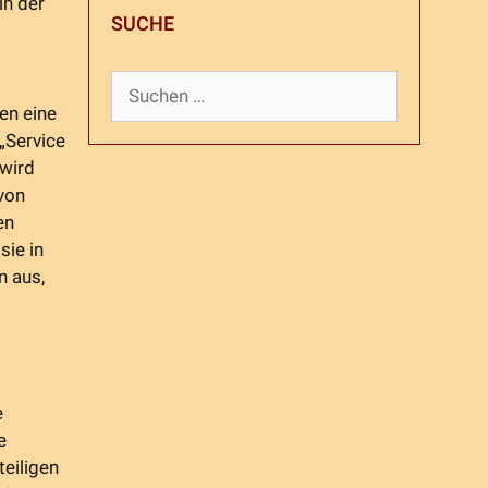
in der
SUCHE
Suchen
nach:
ren eine
 „Service
 wird
von
en
sie in
n aus,
e
e
teiligen