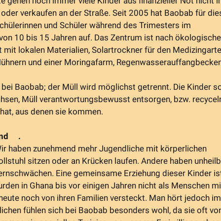
te gehen noch immer viele Kinder aus finanzieller Not nicht i
t oder verkaufen an der Straße. Seit 2005 hat Baobab für die
Schülerinnen und Schüler während des Trimesters im
on 10 bis 15 Jahren auf. Das Zentrum ist nach ökologisch
mit lokalen Materialien, Solartrockner für den Medizingarte
 Hühnern und einer Moringafarm, Regenwasserauffangbecke
r bei Baobab; der Müll wird möglichst getrennt. Die Kinder so
en, Müll verantwortungsbewusst entsorgen, bzw. recyceln
r hat, aus denen sie kommen.
Hand .
. Wir haben zunehmend mehr Jugendliche mit körperlichen
llstuhl sitzen oder an Krücken laufen. Andere haben unheil
Lernschwächen. Eine gemeinsame Erziehung dieser Kinder is
urden in Ghana bis vor einigen Jahren nicht als Menschen mi
eute noch von ihren Familien versteckt. Man hört jedoch i
ndlichen fühlen sich bei Baobab besonders wohl, da sie oft vo