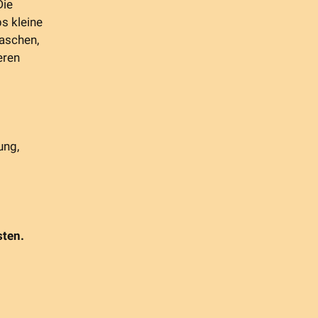
Die
s kleine
Taschen,
eren
ung,
sten.