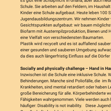
Es gibt eine Schulpflicht in Ghana, aber auch heu
Schule. Sie arbeiten auf den Feldern, im Haushal
Kinder eine Schule aufgebaut. Heute leben 100 
Jugendausbildungszentrum. Wir nehmen Kinder v
Gesichtspunkten aufgebaut: wir bauen möglichst 
Biofarm mit Austernpilzproduktion, Bienen und
eine Vielfalt von verschiedensten Baumarten.
Plastik wird recycelt und es ist auffallend saube
einer gesunden und sauberen Umgebung aufwachs
da dies auch längerfristig Einfluss auf die Dörfe
Socially and physically challenge – Hand in 
Inzwischen ist die Schule eine inklusive Schule
Behinderungen. Manche sind Poliofälle, die im Ro
Krankheiten, sind mental retardiert oder haben 
große Bereicherung für alle. Körperbehinderte w
Fähigkeiten wahrgenommen. Viele werden auch h
häufiger: Disability is not inability. Diese Juge